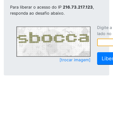
Para liberar o acesso
do IP
216.73.217.123
,
responda ao desafio abaixo.
Digite 
lado no
[trocar imagem]